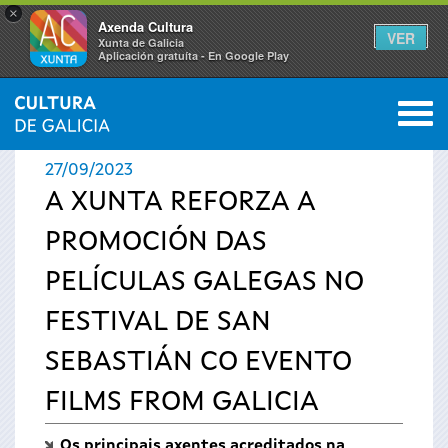
×
Axenda Cultura
VER
Xunta de Galicia
Aplicación gratuíta - En Google Play
Saltar al menú
M
INICIO
›
ACTUALIDADE
0
Vostede
27/09/2023
está
A XUNTA REFORZA A
PROMOCIÓN DAS
aquí
PELÍCULAS GALEGAS NO
FESTIVAL DE SAN
SEBASTIÁN CO EVENTO
FILMS FROM GALICIA
Os principais axentes acreditados na