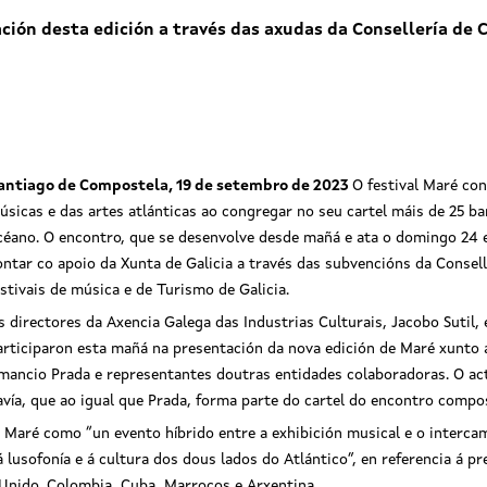
ión desta edición a través das axudas da Consellería de C
antiago de Compostela, 19 de setembro de 2023
O festival Maré co
úsicas e das artes atlánticas ao congregar no seu cartel máis de 25 b
céano. O encontro, que se desenvolve desde mañá e ata o domingo 24 e
ontar co apoio da Xunta de Galicia a través das subvencións da Consell
estivais de música e de Turismo de Galicia.
s directores da Axencia Galega das Industrias Culturais, Jacobo Sutil, 
articiparon esta mañá na presentación da nova edición de Maré xunto a
mancio Prada e representantes doutras entidades colaboradoras. O act
avía, que ao igual que Prada, forma parte do cartel do encontro compo
u Maré como “un evento híbrido entre a exhibición musical e o interca
á lusofonía e á cultura dos dous lados do Atlántico”, en referencia á p
 Unido, Colombia, Cuba, Marrocos e Arxentina.