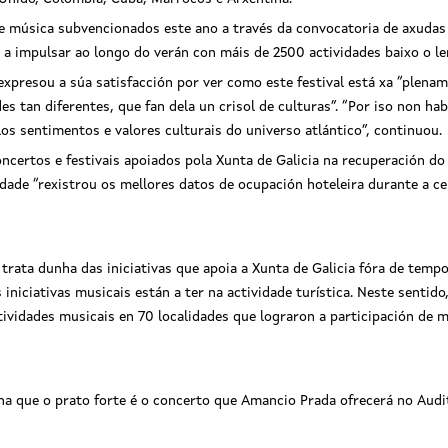
de música subvencionados este ano a través da convocatoria de axudas
á a impulsar ao longo do verán con máis de 2500 actividades baixo o 
 expresou a súa satisfacción por ver como este festival está xa “plen
 tan diferentes, que fan dela un crisol de culturas”. “Por iso non habí
los sentimentos e valores culturais do universo atlántico”, continuou.
ncertos e festivais apoiados pola Xunta de Galicia na recuperación d
idade “rexistrou os mellores datos de ocupación hoteleira durante a 
trata dunha das iniciativas que apoia a Xunta de Galicia fóra de temp
 iniciativas musicais están a ter na actividade turística. Neste sent
tividades musicais en 70 localidades que lograron a participación de má
a que o prato forte é o concerto que Amancio Prada ofrecerá no Audit