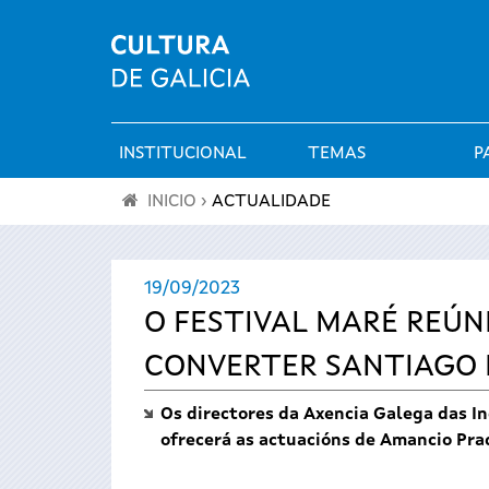
INSTITUCIONAL
TEMAS
P
Menú
INICIO
›
ACTUALIDADE
principal
Vostede
19/09/2023
está
O FESTIVAL MARÉ REÚNE
aquí
CONVERTER SANTIAGO 
Os directores da Axencia Galega das In
ofrecerá as actuacións de Amancio Pra