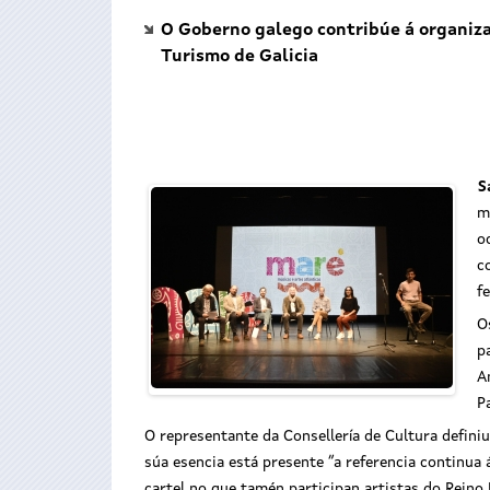
O Goberno galego contribúe á organizac
Turismo de Galicia
S
m
o
c
f
O
p
A
P
O representante da Consellería de Cultura defini
súa esencia está presente “a referencia continua 
cartel no que tamén participan artistas do Reino