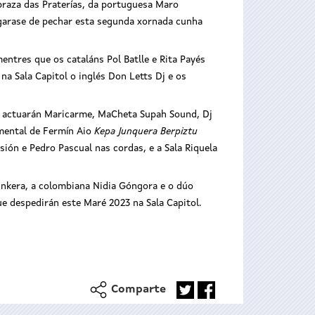
praza das Praterías, da portuguesa Maro
argarase de pechar esta segunda xornada cunha
entres que os cataláns Pol Batlle e Rita Payés
na Sala Capitol o inglés Don Letts Dj e os
a actuarán Maricarme, MaCheta Supah Sound, Dj
umental de Fermín Aio
Kepa Junquera Berpiztu
ón e Pedro Pascual nas cordas, e a Sala Riquela
nkera, a colombiana Nidia Góngora e o dúo
e despedirán este Maré 2023 na Sala Capitol.
Comparte