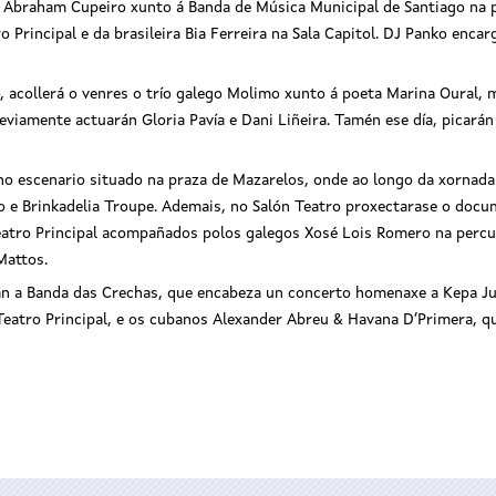
de Abraham Cupeiro xunto á Banda de Música Municipal de Santiago na 
 Principal e da brasileira Bia Ferreira na Sala Capitol. DJ Panko enc
 acollerá o venres o trío galego Molimo xunto á poeta Marina Oural, m
eviamente actuarán Gloria Pavía e Dani Liñeira. Tamén ese día, picarán 
no escenario situado na praza de Mazarelos, onde ao longo da xornad
o e Brinkadelia Troupe. Ademais, no Salón Teatro proxectarase o doc
atro Principal acompañados polos galegos Xosé Lois Romero na percusi
Mattos.
n a Banda das Crechas, que encabeza un concerto homenaxe a Kepa Ju
eatro Principal, e os cubanos Alexander Abreu & Havana D’Primera, qu