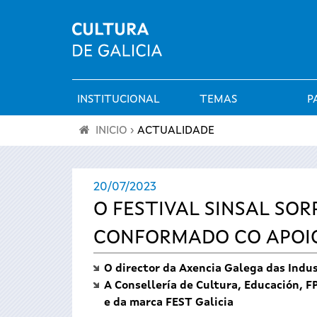
INSTITUCIONAL
TEMAS
P
Menú
INICIO
›
ACTUALIDADE
principal
Vostede
20/07/2023
está
O FESTIVAL SINSAL SO
aquí
CONFORMADO CO APOIO 
O director da Axencia Galega das Indus
A Consellería de Cultura, Educación, FP
e da marca FEST Galicia