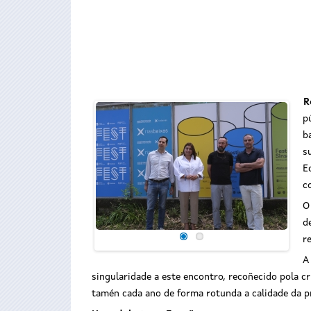
R
p
b
s
E
c
O
d
r
A
singularidade a este encontro, recoñecido pola cr
tamén cada ano de forma rotunda a calidade da pr