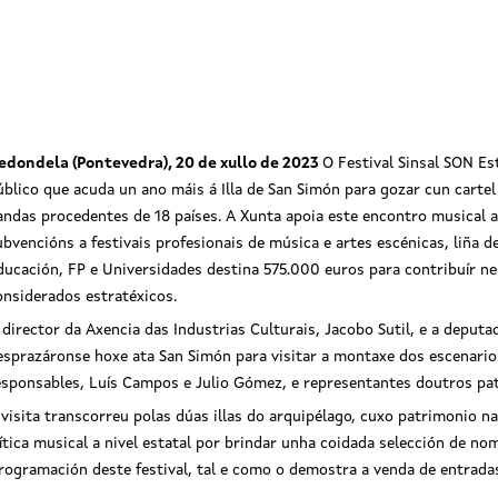
edondela (Pontevedra), 20 de xullo de 2023
O Festival Sinsal SON Es
úblico que acuda un ano máis á Illa de San Simón para gozar cun carte
andas procedentes de 18 países. A Xunta apoia este encontro musical a
ubvencións a festivais profesionais de música e artes escénicas, liña d
ducación, FP e Universidades destina 575.000 euros para contribuír ne
onsiderados estratéxicos.
 director da Axencia das Industrias Culturais, Jacobo Sutil, e a deput
esprazáronse hoxe ata San Simón para visitar a montaxe dos escenario
esponsables, Luís Campos e Julio Gómez, e representantes doutros patr
 visita transcorreu polas dúas illas do arquipélago, cuxo patrimonio na
ítica musical a nivel estatal por brindar unha coidada selección de no
ogramación deste festival, tal e como o demostra a venda de entradas