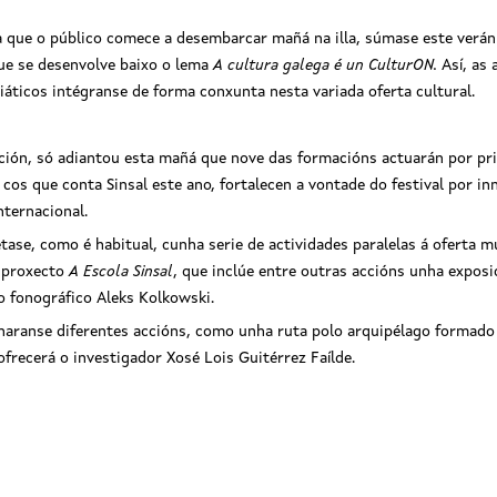
ata que o público comece a desembarcar mañá na illa, súmase este verán
ue se desenvolve baixo o lema
A cultura galega é un CulturON.
Así, as
iáticos intégranse de forma conxunta nesta variada oferta cultural.
ción, só adiantou esta mañá que nove das formacións actuarán por pri
cos que conta Sinsal este ano, fortalecen a vontade do festival por i
ternacional.
ase, como é habitual, cunha serie de actividades paralelas á oferta mu
o proxecto
A Escola Sinsal
, que inclúe entre outras accións unha exposi
o fonográfico Aleks Kolkowski.
naranse diferentes accións, como unha ruta polo arquipélago formado 
ofrecerá o investigador Xosé Lois Guitérrez Faílde.