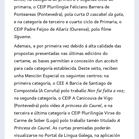
primaria, o CEIP Plurilingüe Feliciano Barrera de
Ponteareas (Pontevedra), pola curta
O cascabel da gata
,
e na categoría de terceiro e cuarto ciclo de Primaria, o
CEIP Padre Feijoo de Allariz (Ourense), polo filme
Sígueme
.
Ademais, e por primeira vez debido á alta calidade das
propostas presentadas nas últimas edicións do
certame, as bases permitían a concesión dun accésit
para cada categoría establecida. Deste xeito, reciben
unha Mención Especial os seguintes centros: na
primeira categoría, o CEE A Barcia de Santiago de
Compostela (A Coruña) polo traballo
Non fai falta a voz
;
na segunda categoría, o CEIP A Canicouva de Vigo
(Pontevedra) polo vídeo
A princesa do Caurel
, e na
terceira e última categoría o CEIP Plurilingüe Virxe do
Carme de Sober (Lugo) polo traballo tamén titulado
A
Princesa do Caurel
.
As curtas premiadas poderán
visualizarse no Portal da Lingua Galega, na aplicación