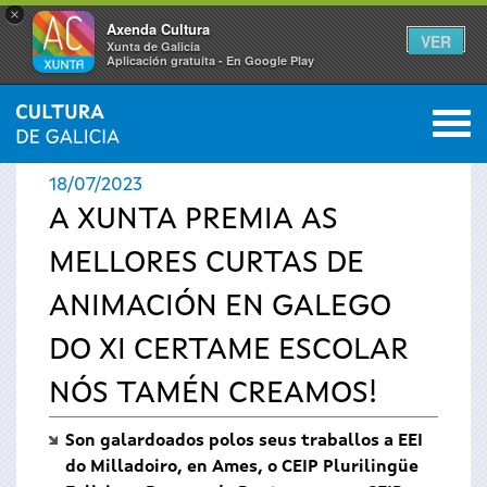
×
Axenda Cultura
VER
Xunta de Galicia
Aplicación gratuíta - En Google Play
Saltar al menú
M
INICIO
›
ACTUALIDADE
0
Vostede
18/07/2023
está
A XUNTA PREMIA AS
MELLORES CURTAS DE
aquí
ANIMACIÓN EN GALEGO
DO XI CERTAME ESCOLAR
NÓS TAMÉN CREAMOS!
Son galardoados polos seus traballos a EEI
do Milladoiro, en Ames, o CEIP Plurilingüe