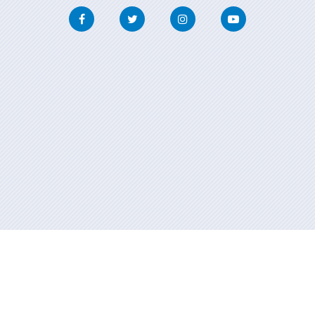
Facebook
Twitter
Instagram
Youtube
Información mantida e publicada na internet pola Xunta de Galicia
Atención á cidadanía