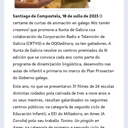
Santiago de Compostela, 18 de xullo de 2023
O
certame de curtas de animación en galego
Nós tamén
creamos!
que promove a Xunta de Galicia
coa
colaboración da Corporación Radio e Televisión de
Galicia (CRTVG) e de OQOeditora, xa ten gañadores
.
A
Xunta de Galicia resolve os centros premiados da XI
edición que se convoca cada ano como parte do
programa de dinamización lingüística, desenvolto nas
aulas de infantil e primaria no marco do Plan Proxecta+
do Goberno galego.
Este ano, no que se presentaron 31 filmes de 24 escolas
distintas rodados pola cativada de tres a nove anos e
os seus mestres, resultan galardoados os seguintes
centros públicos: na categoría de segundo ciclo de
Educación Infantil, a EEI do Milladoiro, en Ames (A
Coruña) polo seu traballo
Tonino. Un pingüín en
Ames
; na categoría de primeiro e segundo ciclo de