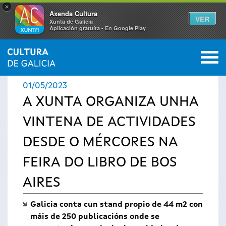
×
Axenda Cultura
VER
Xunta de Galicia
Aplicación gratuíta - En Google Play
Saltar al menú
M
INICIO
›
ACTUALIDADE
0
Vostede
01/05/2023
está
A XUNTA ORGANIZA UNHA
VINTENA DE ACTIVIDADES
aquí
DESDE O MÉRCORES NA
FEIRA DO LIBRO DE BOS
AIRES
Galicia conta cun stand propio de 44 m2 con
máis de 250 publicacións onde se