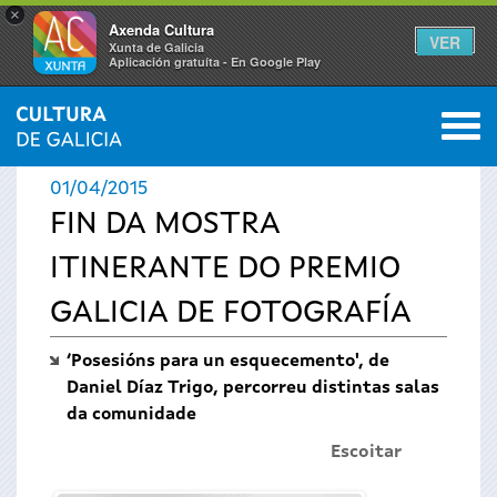
×
Axenda Cultura
VER
Xunta de Galicia
Aplicación gratuíta - En Google Play
Saltar al menú
M
INICIO
›
ACTUALIDADE
0
Vostede
01/04/2015
está
FIN DA MOSTRA
ITINERANTE DO PREMIO
aquí
GALICIA DE FOTOGRAFÍA
‘Posesións para un esquecemento', de
Daniel Díaz Trigo, percorreu distintas salas
da comunidade
Escoitar