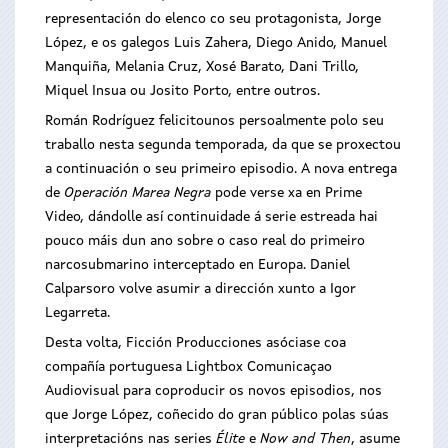
representación do elenco co seu protagonista, Jorge
López, e os galegos Luis Zahera, Diego Anido, Manuel
Manquiña, Melania Cruz, Xosé Barato, Dani Trillo,
Miquel Insua ou Josito Porto, entre outros.
Román Rodríguez felicitounos persoalmente polo seu
traballo nesta segunda temporada, da que se proxectou
a continuación o seu primeiro episodio. A nova entrega
de
Operación Marea Negra
pode verse xa en Prime
Video, dándolle así continuidade á serie estreada hai
pouco máis dun ano
sobre o caso real do primeiro
narcosubmarino interceptado en Europa. Daniel
Calparsoro volve asumir a dirección xunto a Igor
Legarreta.
Desta volta, Ficción Producciones asóciase coa
compañía portuguesa Lightbox Comunicaçao
Audiovisual para coproducir os novos episodios, nos
que
Jorge López, coñecido do gran público polas súas
interpretacións nas series
Élite
e
Now and Then
, asume