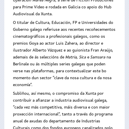
Operación Marea Negra
, a serie de Ficción Produciones
para Prime Video e rodada en Galicia co apoio do Hub
Audiovisual da Xunta.
O titular de Cultura, Educación, FP e Universidades do
Goberno galego referiuse aos recentes recoñecementos
cinematográficos a profesionais galegos, como os
premios Goya ao actor Luis Zahera, ao director e
ilustrador Alberto Vázquez e ao guionista Fran Araújo,
ademais de ás seleccións de
Matria, Sica
e
Samsara
na
Berlinale ou ás múltiples series galegas que poden
verse nas plataformas, para contextualizar este bo
momento dun sector “clave da nosa cultura e da nosa
economía”.
Subliñou, así mesmo, o compromiso da Xunta por
contribuír a afianzar a industria audiovisual galega,
“cada vez más competitiva, máis diversa e con maior
proxección internacional”, tanto a través do programa
anual de axudas do departamento de Industrias
Culturais como dos fondos europeos canalizados polo