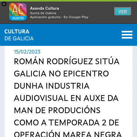
×
Axenda Cultura
VER
Xunta de Galicia
Aplicación gratuíta - En Google Play
Saltar al menú
M
INICIO
›
ACTUALIDADE
0
Vostede
15/02/2023
está
ROMÁN RODRÍGUEZ SITÚA
GALICIA NO EPICENTRO
aquí
DUNHA INDUSTRIA
AUDIOVISUAL EN AUXE DA
MAN DE PRODUCIÓNS
COMO A TEMPORADA 2 DE
OPERACIÓN MAREA NEGRA