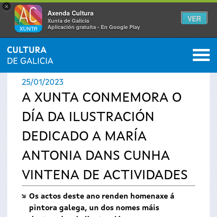
×
Axenda Cultura
VER
Xunta de Galicia
Aplicación gratuíta - En Google Play
Saltar al menú
M
INICIO
›
ACTUALIDADE
0
Vostede
25/01/2023
está
A XUNTA CONMEMORA O
DÍA DA ILUSTRACIÓN
aquí
DEDICADO A MARÍA
ANTONIA DANS CUNHA
VINTENA DE ACTIVIDADES
Os actos deste ano renden homenaxe á
pintora galega, un dos nomes máis