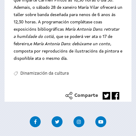
que imparte Carmen Pintos ás 18,30 horas o día 30.
Ademais, o sábado 28 de xaneiro María Vilar ofrecerá un
taller sobre banda deseñada para nenos de 6 anos ás
12,30 horas. A programación complétase coas
exposicións bibliográficas
María Antonia Dans: retratar
a humildade do cotiá
, que se poderá ver ata o 17 de
febreiro,e
María Antonia Dans: debúxame un conto
,
composta por reproducións de ilustracións da pintora e
dispoñible ata o mesmo día.
Dinamización da cultura
Comparte
Facebook
Twitter
Instagram
Youtube