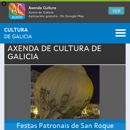
×
Axenda Cultura
VER
Xunta de Galicia
Aplicación gratuíta - En Google Play
Saltar al menú
M
INICIO
›
ACTUALIDADE
›
AXENDA
0
Vostede
AXENDA DE
CULTURA
DE
GALICIA
está
aquí
Festas Patronais de San Roque