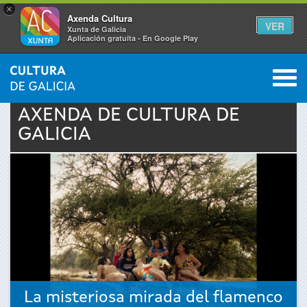
×
Axenda Cultura
VER
Xunta de Galicia
Aplicación gratuíta - En Google Play
Saltar al menú
M
INICIO
›
ACTUALIDADE
›
AXENDA
0
Vostede
AXENDA DE
CULTURA
DE
GALICIA
está
aquí
La misteriosa mirada del flamenco