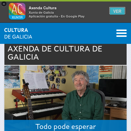
×
Axenda Cultura
VER
Xunta de Galicia
Aplicación gratuíta - En Google Play
Saltar al menú
M
INICIO
›
ACTUALIDADE
›
AXENDA
0
Vostede
AXENDA DE
CULTURA
DE
GALICIA
está
aquí
Todo pode esperar