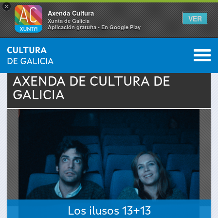
×
Axenda Cultura
VER
Xunta de Galicia
Aplicación gratuíta - En Google Play
Saltar al menú
M
INICIO
›
ACTUALIDADE
›
AXENDA
0
Vostede
AXENDA DE
CULTURA
DE
GALICIA
está
aquí
Los ilusos 13+13