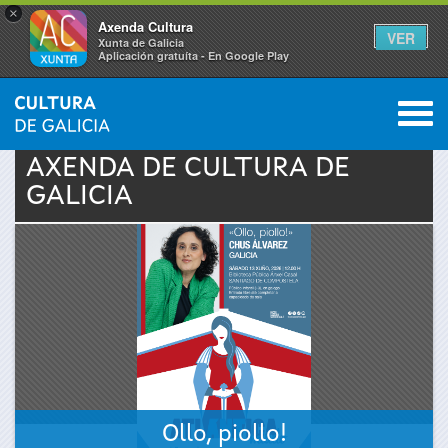
×
Axenda Cultura
VER
Xunta de Galicia
Aplicación gratuíta - En Google Play
Saltar al menú
M
INICIO
›
ACTUALIDADE
›
AXENDA
0
Vostede
AXENDA DE
CULTURA
DE
GALICIA
está
aquí
Ollo, piollo!