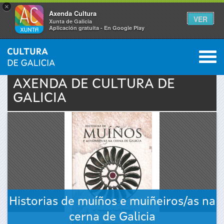
×
Axenda Cultura
VER
Xunta de Galicia
Aplicación gratuíta - En Google Play
Saltar al menú
M
INICIO
›
ACTUALIDADE
›
AXENDA
0
Vostede
AXENDA DE
CULTURA
DE
GALICIA
está
aquí
Historias de muíños e muiñeiros/as na
cerna de Galicia