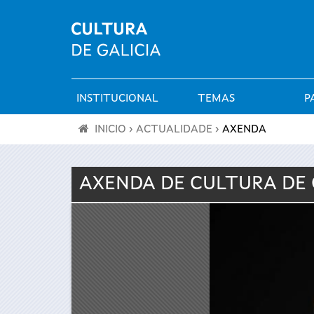
INSTITUCIONAL
TEMAS
P
Menú
INICIO
›
ACTUALIDADE
›
AXENDA
principal
Vostede
AXENDA DE
CULTURA
DE 
está
aquí