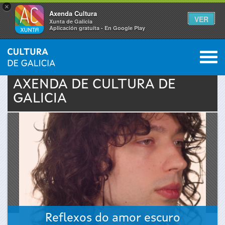
×
Axenda Cultura
VER
Xunta de Galicia
Aplicación gratuíta - En Google Play
Saltar al menú
M
INICIO
›
ACTUALIDADE
›
AXENDA
0
Vostede
AXENDA DE
CULTURA
DE
GALICIA
está
aquí
Reflexos do amor escuro