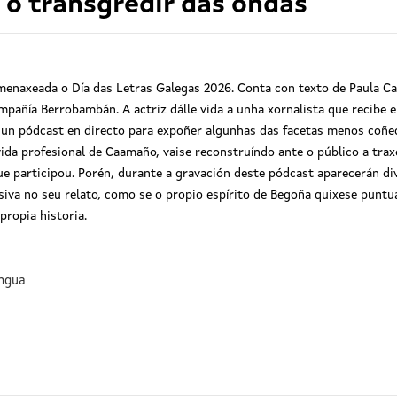
o transgredir das ondas
menaxeada o Día das Letras Galegas 2026. Conta con texto de Paula Ca
ompañía Berrobambán. A actriz dálle vida a unha xornalista que recibe
un pódcast en directo para expoñer algunhas das facetas menos coñecid
ida profesional de Caamaño, vaise reconstruíndo ante o público a trax
e participou. Porén, durante a gravación deste pódcast aparecerán d
cisiva no seu relato, como se o propio espírito de Begoña quixese puntu
propia historia.
ingua