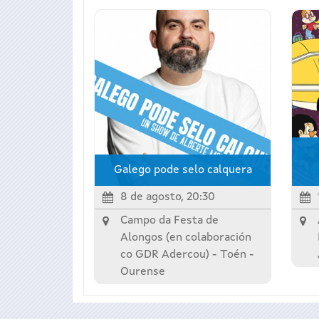
Galego pode selo calquera
8 de agosto, 20:30
Campo da Festa de
Alongos (en colaboración
co GDR Adercou) -
Toén
-
Ourense