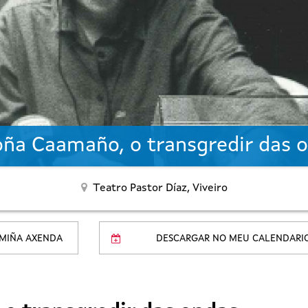
ña Caamaño, o transgredir das 
Teatro Pastor Díaz,
Viveiro
 MIÑA AXENDA
DESCARGAR NO MEU CALENDARI