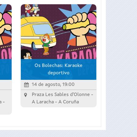
Os Bolechas: Karaoke
deportivo
14 de agosto, 19:00
Praza Les Sables d'Olonne -
a
-
A Laracha
-
A Coruña