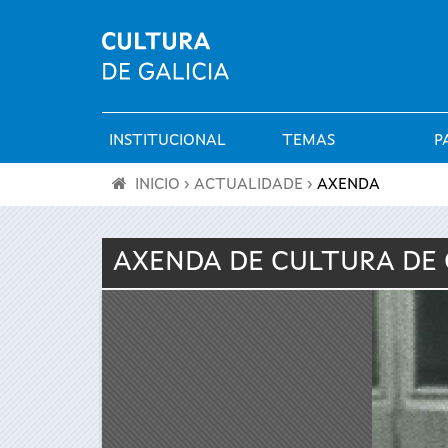
INSTITUCIONAL
TEMAS
P
Menú
INICIO
›
ACTUALIDADE
›
AXENDA
principal
Vostede
AXENDA DE
CULTURA
DE 
está
aquí