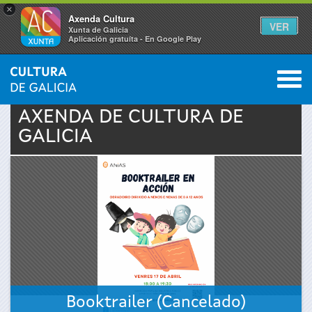
×
Axenda Cultura
VER
Xunta de Galicia
Aplicación gratuíta - En Google Play
Saltar al menú
M
INICIO
›
ACTUALIDADE
›
AXENDA
0
Vostede
AXENDA DE
CULTURA
DE
GALICIA
está
aquí
Booktrailer (Cancelado)