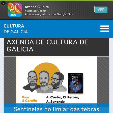
×
Axenda Cultura
VER
Xunta de Galicia
Aplicación gratuíta - En Google Play
Saltar al menú
M
INICIO
›
ACTUALIDADE
›
AXENDA
0
Vostede
AXENDA DE
CULTURA
DE
GALICIA
está
aquí
Sentinelas no limiar das tebras