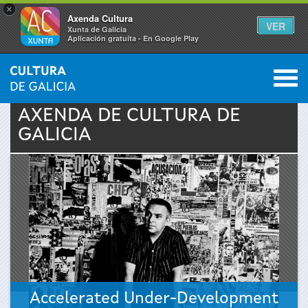
×
Axenda Cultura
VER
Xunta de Galicia
Aplicación gratuíta - En Google Play
Saltar al menú
M
INICIO
›
ACTUALIDADE
›
AXENDA
0
Vostede
AXENDA DE
CULTURA
DE
GALICIA
está
aquí
Accelerated Under-Development