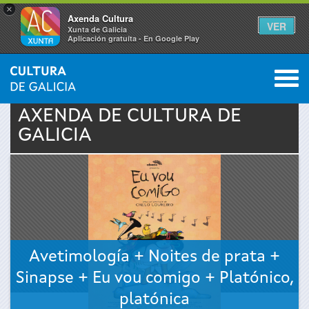
×
Axenda Cultura
VER
Xunta de Galicia
Aplicación gratuíta - En Google Play
Saltar al menú
M
INICIO
›
ACTUALIDADE
›
AXENDA
0
Vostede
AXENDA DE
CULTURA
DE
GALICIA
está
aquí
Avetimología + Noites de prata +
Sinapse + Eu vou comigo + Platónico,
platónica