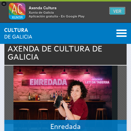
×
Axenda Cultura
VER
Xunta de Galicia
Aplicación gratuíta - En Google Play
Saltar al menú
M
INICIO
›
ACTUALIDADE
›
AXENDA
0
Vostede
AXENDA DE
CULTURA
DE
GALICIA
está
aquí
Enredada