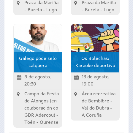
Praza da Mariña
Praza da Mariña
-
Burela
-
Lugo
-
Burela
-
Lugo
Galego pode selo
Os Bolechas:
calquera
Karaoke deportivo
8 de agosto,
13 de agosto,
20:30
19:00
Campo da Festa
Área recreativa
de Alongos (en
de Bembibre -
colaboración co
Val do Dubra
-
GDR Adercou) -
A Coruña
Toén
-
Ourense