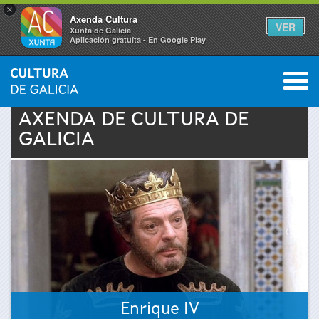
×
Axenda Cultura
VER
Xunta de Galicia
Aplicación gratuíta - En Google Play
Saltar al menú
M
INICIO
›
ACTUALIDADE
›
AXENDA
0
Vostede
AXENDA DE
CULTURA
DE
GALICIA
está
aquí
Enrique IV