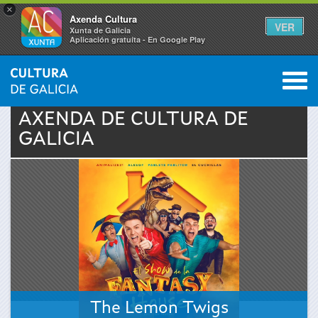
×
Axenda Cultura
VER
Xunta de Galicia
Aplicación gratuíta - En Google Play
Saltar al menú
M
INICIO
›
ACTUALIDADE
›
AXENDA
0
Vostede
AXENDA DE
CULTURA
DE
GALICIA
está
aquí
The Lemon Twigs