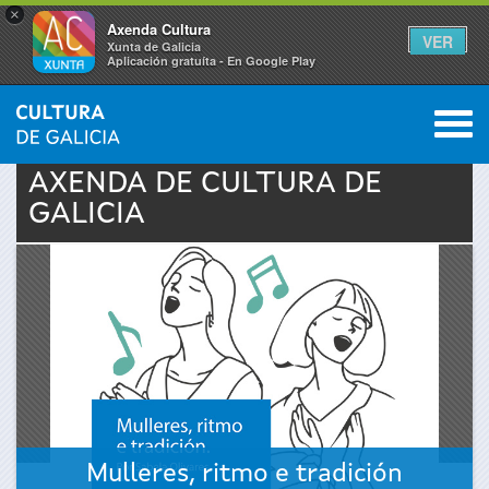
×
Axenda Cultura
VER
Xunta de Galicia
Aplicación gratuíta - En Google Play
Saltar al menú
M
INICIO
›
ACTUALIDADE
›
AXENDA
0
Vostede
AXENDA DE
CULTURA
DE
GALICIA
está
aquí
Mulleres, ritmo e tradición