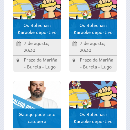
Os Bolechas:
Os Bolechas:
Karaoke deportivo
Karaoke deportivo
7 de agosto,
7 de agosto,
20:30
20:30
Praza da Mariña
Praza da Mariña
-
Burela
-
Lugo
-
Burela
-
Lugo
Galego pode selo
Os Bolechas:
calquera
Karaoke deportivo