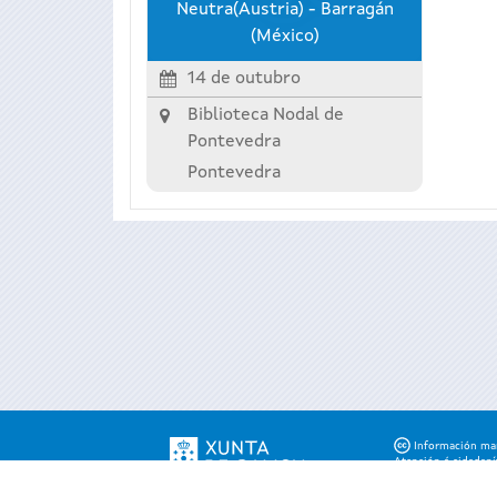
Neutra(Austria) - Barragán
(México)
14 de outubro
Biblioteca Nodal de
Pontevedra
Pontevedra
Información mant
Atención á cidadaní