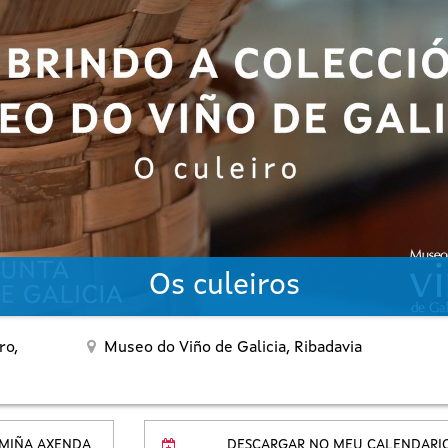
Os culeiros
ro,
Museo do Viño de Galicia,
Ribadavia
 MIÑA AXENDA
DESCARGAR NO MEU CALENDARI