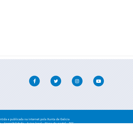
Facebook
Twitter
Instagram
Youtube
ida e publicada na internet pola Xunta de Galicia
a
-
Accesibilidade
-
Aviso legal
-
Mapa do portal
-
RSS