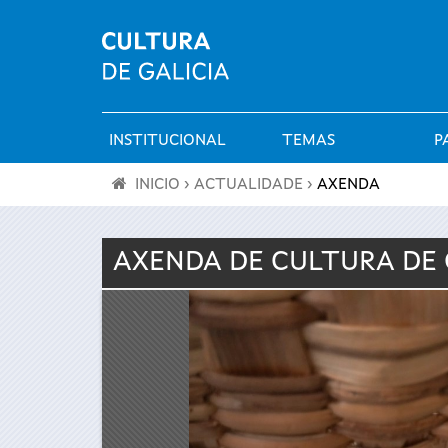
INSTITUCIONAL
TEMAS
P
Menú
INICIO
›
ACTUALIDADE
›
AXENDA
principal
Vostede
AXENDA DE
CULTURA
DE 
está
aquí