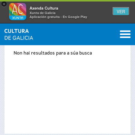
×
Axenda Cultura
VER
Xunta de Galicia
Aplicación gratuíta - En Google Play
Saltar al menú
M
INICIO
›
ACTUALIDADE
›
AXENDA
0
Vostede
Non hai resultados para a súa busca
está
aquí