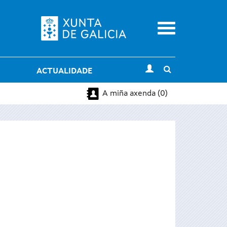
Menu
Toggle
ACTUALIDADE
search
A miña axenda (0)