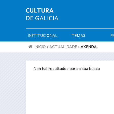
INSTITUCIONAL
TEMAS
P
Menú
INICIO
›
ACTUALIDADE
›
AXENDA
principal
Vostede
está
Non hai resultados para a súa busca
aquí