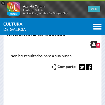
×
Axenda Cultura
VER
Xunta de Galicia
Aplicación gratuíta - En Google Play
Saltar al menú
M
INICIO
›
SERVIZOS
›
Vostede
AXUDAS, SUBVENCIÓNS E BOLSAS
está
0
Non hai resultados para a súa busca
aquí
Comparte