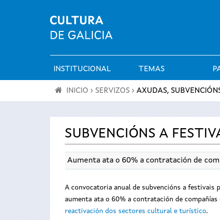
INSTITUCIONAL
TEMAS
P
Menú
INICIO
›
SERVIZOS
›
AXUDAS, SUBVENCIÓNS
principal
Vostede
está
SUBVENCIÓNS A FESTIVA
aquí
Aumenta ata o 60% a contratación de com
A convocatoria anual de subvencións a festivais p
aumenta ata o 60% a contratación de compañías g
reactivación dos sectores cultural e turístico
.