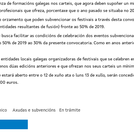
nza de formacións galegas nos carteis, que agora deben supoñer un m
 profesionais que ofreza, porcentaxe que o ano pasado se situaba no 
 orzamento que poden subvencionar os festivais a través desta convo
entidades resultantes de fusión) fronte ao 50% de 2019.
se busca facilitar as condicións de celebración dos eventos subvencio
o 50% de 2019 ao 30% da presente convocatoria. Como en anos anterio
 entidades locais galegas organizadoras de festivais que se celebren 
nos dúas edicións anteriores e que ofrezan nos seus carteis un mínim
e estará aberto entre o 12 de xuño ata o luns 13 de xullo, serán conc
000 euros.
ico
Axudas e subvencións
En trámite