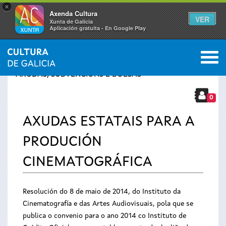
×
Axenda Cultura
VER
Xunta de Galicia
Aplicación gratuíta - En Google Play
Saltar al menú
M
INICIO
›
SERVIZOS
›
Vostede
AXUDAS, SUBVENCIÓNS E BOLSAS
está
0
AXUDAS ESTATAIS PARA A
aquí
PRODUCIÓN
CINEMATOGRÁFICA
Resolución do 8 de maio de 2014, do Instituto da
Cinematografía e das Artes Audiovisuais, pola que se
publica o convenio para o ano 2014 co Instituto de