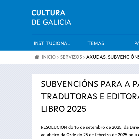
INSTITUCIONAL
TEMAS
P
Menú
INICIO
›
SERVIZOS
›
AXUDAS, SUBVENCIÓNS
principal
Vostede
está
SUBVENCIÓNS PARA A P
TRADUTORAS E EDITORA
aquí
LIBRO 2025
RESOLUCIÓN do 16 de setembro de 2025, da Direcc
ao abeiro da Orde do 25 de febreiro de 2025 pola