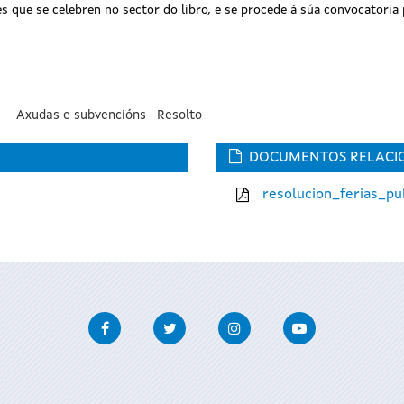
des que se celebren no sector do libro, e se procede á súa convocatori
Axudas e subvencións
Resolto
DOCUMENTOS RELACI
resolucion_ferias_pu
Facebook
Twitter
Instagram
Youtube