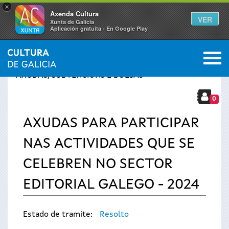
×
Axenda Cultura
VER
Xunta de Galicia
Aplicación gratuíta - En Google Play
Saltar al menú
M
INICIO
›
SERVIZOS
›
Vostede
AXUDAS, SUBVENCIÓNS E BOLSAS
está
0
AXUDAS PARA PARTICIPAR
aquí
NAS ACTIVIDADES QUE SE
CELEBREN NO SECTOR
EDITORIAL GALEGO - 2024
Estado de tramite:
Resolto