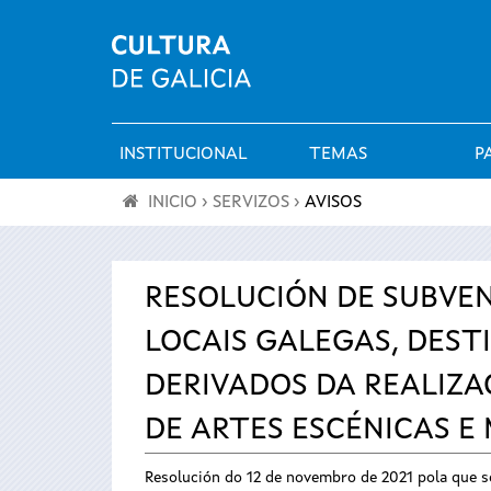
INSTITUCIONAL
TEMAS
P
Menú
INICIO
›
SERVIZOS
›
AVISOS
principal
Vostede
está
RESOLUCIÓN DE SUBVEN
LOCAIS GALEGAS, DES
aquí
DERIVADOS DA REALIZAC
DE ARTES ESCÉNICAS E
Resolución do 12 de novembro de 2021 pola que se