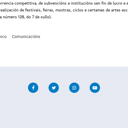
rencia competitiva, de subvencións a institucións sen fin de lucro e 
alización de festivais, feiras, mostras, ciclos e certames de artes esc
a número 128, do 7 de xullo).
ico
Comunicacións
Facebook
Twitter
Instagram
Youtube