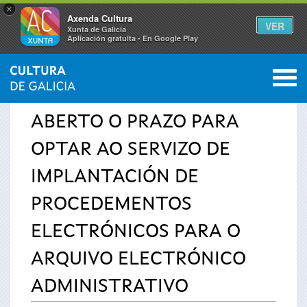
×
Axenda Cultura
VER
Xunta de Galicia
Aplicación gratuíta - En Google Play
Saltar al menú
M
INICIO
›
SERVIZOS
›
AVISOS
0
Vostede
ABERTO O PRAZO PARA
está
OPTAR AO SERVIZO DE
aquí
IMPLANTACIÓN DE
PROCEDEMENTOS
ELECTRÓNICOS PARA O
ARQUIVO ELECTRÓNICO
ADMINISTRATIVO