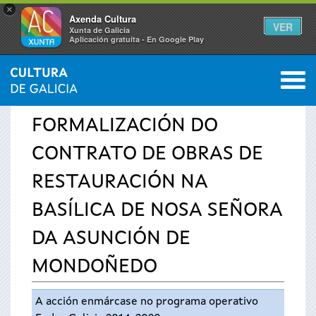
×
Axenda Cultura
VER
Xunta de Galicia
Aplicación gratuíta - En Google Play
Saltar al menú
M
INICIO
›
SERVIZOS
›
AVISOS
0
Vostede
FORMALIZACIÓN DO
está
CONTRATO DE OBRAS DE
aquí
RESTAURACIÓN NA
BASÍLICA DE NOSA SEÑORA
DA ASUNCIÓN DE
MONDOÑEDO
A acción enmárcase no programa operativo