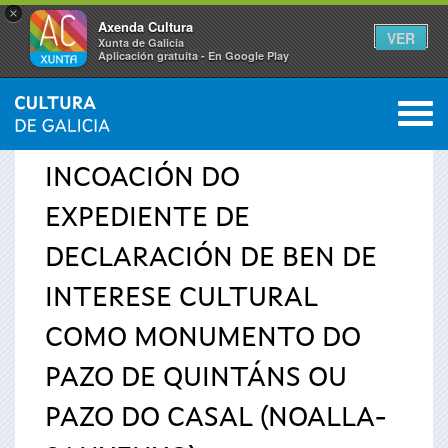
×
Axenda Cultura
VER
Xunta de Galicia
Aplicación gratuíta - En Google Play
Saltar al menú
M
INICIO
›
SERVIZOS
›
AVISOS
0
Vostede
INCOACIÓN DO
está
EXPEDIENTE DE
aquí
DECLARACIÓN DE BEN DE
INTERESE CULTURAL
COMO MONUMENTO DO
PAZO DE QUINTÁNS OU
PAZO DO CASAL (NOALLA-