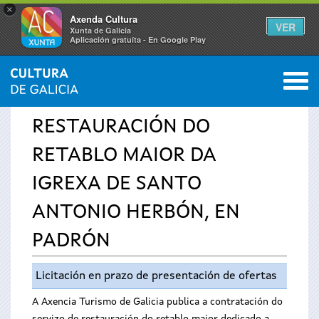
×
Axenda Cultura
VER
Xunta de Galicia
Aplicación gratuíta - En Google Play
Saltar al menú
M
INICIO
›
SERVIZOS
›
AVISOS
0
Vostede
RESTAURACIÓN DO
está
RETABLO MAIOR DA
aquí
IGREXA DE SANTO
ANTONIO HERBÓN, EN
PADRÓN
Licitación en prazo de presentación de ofertas
A Axencia Turismo de Galicia publica a contratación do