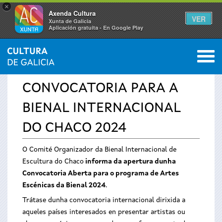
×
Axenda Cultura
VER
Xunta de Galicia
Aplicación gratuíta - En Google Play
Saltar al menú
M
INICIO
›
SERVIZOS
›
AVISOS
0
Vostede
CONVOCATORIA PARA A
está
BIENAL INTERNACIONAL
aquí
DO CHACO 2024
O Comité Organizador da Bienal Internacional de
Escultura do Chaco
informa da apertura dunha
Convocatoria Aberta para o programa de Artes
Escénicas da Bienal 2024
.
Trátase dunha convocatoria internacional dirixida a
aqueles países interesados en presentar artistas ou