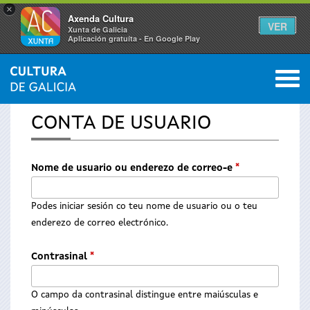
×
Axenda Cultura
VER
Xunta de Galicia
Aplicación gratuíta - En Google Play
Saltar al menú
M
INICIO
0
Vostede
CONTA DE USUARIO
está
aquí
Nome de usuario ou enderezo de correo-e
*
Podes iniciar sesión co teu nome de usuario ou o teu
enderezo de correo electrónico.
Contrasinal
*
O campo da contrasinal distingue entre maiúsculas e