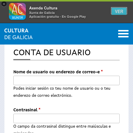
×
Axenda Cultura
VER
Xunta de Galicia
Aplicación gratuíta - En Google Play
Saltar al menú
M
INICIO
0
Vostede
CONTA DE USUARIO
está
aquí
Nome de usuario ou enderezo de correo-e
*
Podes iniciar sesión co teu nome de usuario ou o teu
enderezo de correo electrónico.
Contrasinal
*
O campo da contrasinal distingue entre maiúsculas e