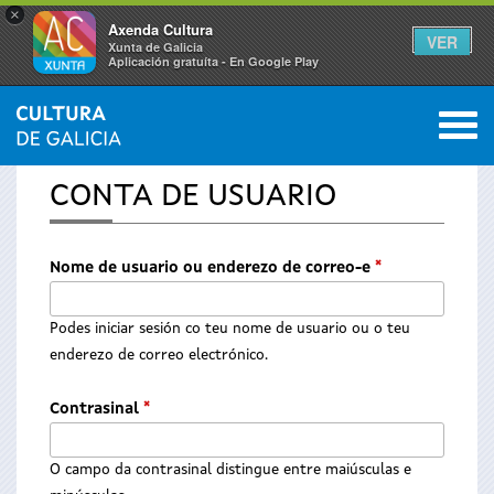
×
Axenda Cultura
VER
Xunta de Galicia
Aplicación gratuíta - En Google Play
Saltar al menú
M
INICIO
0
Vostede
CONTA DE USUARIO
está
aquí
Nome de usuario ou enderezo de correo-e
*
Podes iniciar sesión co teu nome de usuario ou o teu
enderezo de correo electrónico.
Contrasinal
*
O campo da contrasinal distingue entre maiúsculas e