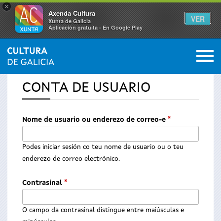
×
Axenda Cultura
VER
Xunta de Galicia
Aplicación gratuíta - En Google Play
Saltar al menú
M
INICIO
0
Vostede
CONTA DE USUARIO
está
aquí
Nome de usuario ou enderezo de correo-e
*
Podes iniciar sesión co teu nome de usuario ou o teu
enderezo de correo electrónico.
Contrasinal
*
O campo da contrasinal distingue entre maiúsculas e