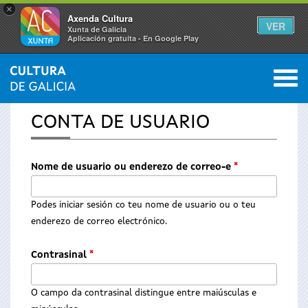
×
Axenda Cultura
VER
Xunta de Galicia
Aplicación gratuíta - En Google Play
Saltar al menú
M
INICIO
0
Vostede
CONTA DE USUARIO
está
aquí
Nome de usuario ou enderezo de correo-e
*
Podes iniciar sesión co teu nome de usuario ou o teu
enderezo de correo electrónico.
Contrasinal
*
O campo da contrasinal distingue entre maiúsculas e