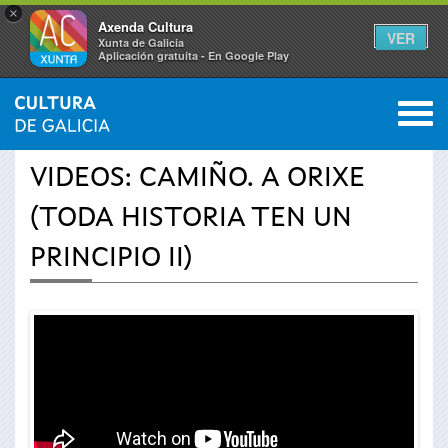
×
Axenda Cultura
VER
Xunta de Galicia
Aplicación gratuíta - En Google Play
Saltar al menú
M
INICIO
›
ACTUALIDADE
›
VÍDEOS
0
Vostede
VIDEOS: CAMIÑO. A ORIXE
está
(TODA HISTORIA TEN UN
aquí
PRINCIPIO II)