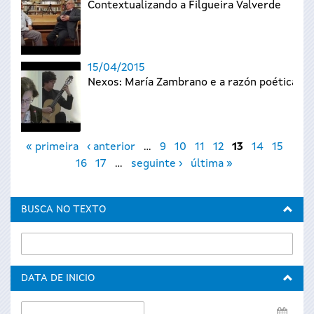
Contextualizando a Filgueira Valverde
15/04/2015
Nexos: María Zambrano e a razón poética
Páxinas
« primeira
‹ anterior
…
9
10
11
12
13
14
15
16
17
…
seguinte ›
última »
BUSCA NO TEXTO
DATA DE INICIO
Data