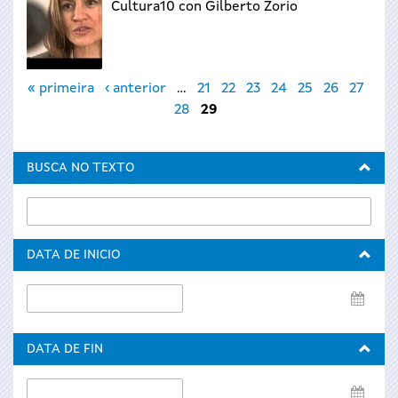
Cultura10 con Gilberto Zorio
Páxinas
« primeira
‹ anterior
…
21
22
23
24
25
26
27
28
29
BUSCA NO TEXTO
DATA DE INICIO
Data
de
inicio
DATA DE FIN
Data