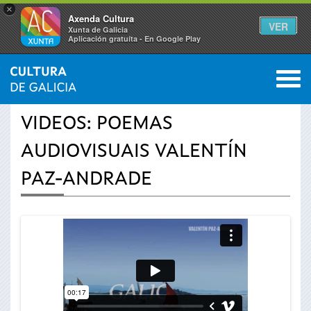
×
Axenda Cultura
VER
Xunta de Galicia
Aplicación gratuíta - En Google Play
Saltar al menú
M
INICIO
›
ACTUALIDADE
›
VÍDEOS
0
Vostede
VIDEOS: POEMAS
está
AUDIOVISUAIS VALENTÍN
aquí
PAZ-ANDRADE