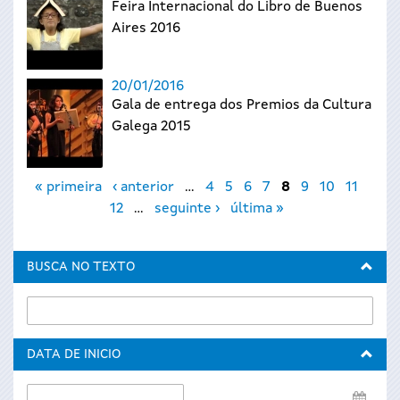
Feira Internacional do Libro de Buenos
Aires 2016
20/01/2016
Gala de entrega dos Premios da Cultura
Galega 2015
Páxinas
« primeira
‹ anterior
…
4
5
6
7
8
9
10
11
12
…
seguinte ›
última »
BUSCA NO TEXTO
DATA DE INICIO
Data