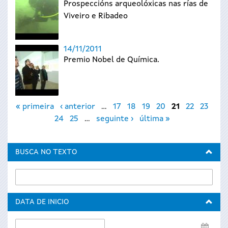
Prospeccións arqueolóxicas nas rías de
Viveiro e Ribadeo
14/11/2011
Premio Nobel de Química.
Páxinas
« primeira
‹ anterior
…
17
18
19
20
21
22
23
24
25
…
seguinte ›
última »
BUSCA NO TEXTO
DATA DE INICIO
Data