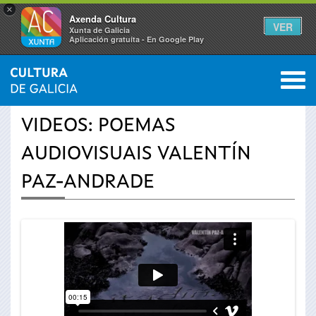
×
Axenda Cultura
VER
Xunta de Galicia
Aplicación gratuíta - En Google Play
Saltar al menú
M
INICIO
›
ACTUALIDADE
›
VÍDEOS
0
Vostede
VIDEOS: POEMAS
está
AUDIOVISUAIS VALENTÍN
aquí
PAZ-ANDRADE