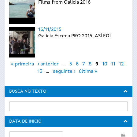
Films from Galicia 2016
16/11/2015
Galicia Escena PRO 2015. ASÍ FOI
Páxinas
« primeira
‹ anterior
…
5
6
7
8
9
10
11
12
13
…
seguinte ›
última »
BUSCA NO TEXTO
DATA DE INICIO
Data