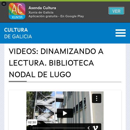
×
Axenda Cultura
VER
Xunta de Galicia
Aplicación gratuíta - En Google Play
Saltar al menú
M
INICIO
›
ACTUALIDADE
›
VÍDEOS
0
Vostede
VIDEOS: DINAMIZANDO A
está
LECTURA. BIBLIOTECA
aquí
NODAL DE LUGO