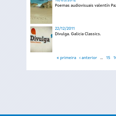
10/05/2012
Poemas audiovisuais valentín P
22/12/2011
Divulga. Galicia Classics.
Páxinas
« primeira
‹ anterior
…
15
1