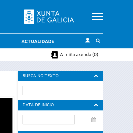
Menu
Toggle
ACTUALIDADE
search
A miña axenda (0)
BUSCA NO TEXTO
DATA DE INICIO
Data
de
inicio